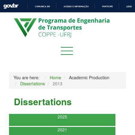
COMUNICA BR
ACESSO À INFORMAÇÃO
PARTICIPE
LEGISL
IR
PARA
O
CONTEÚDO
You are here:
Home
Academic Production
Dissertations
2013
Dissertations
2025
2021