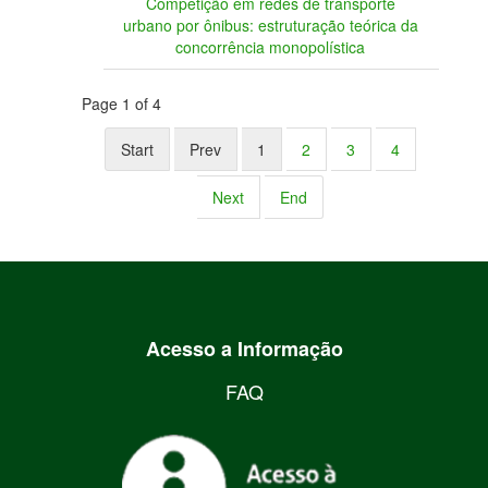
Competição em redes de transporte
urbano por ônibus: estruturação teórica da
concorrência monopolística
Page 1 of 4
Start
Prev
1
2
3
4
Next
End
Acesso a Informação
FAQ