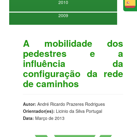
2010
E
2009
A mobilidade dos
pedestres e a
influência da
configuração da rede
de caminhos
Autor:
André Ricardo Prazeres Rodrigues
Orientador(es):
Licinio da Silva Portugal
Data:
Março de 2013