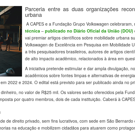
Parceria entre as duas organizações reco
urbana
A CAPES e a Fundação Grupo Volkswagen celebraram, ne
técnica
–
publicado no Diário Oficial da União (DOU)
vai premiar artigos científicos sobre mobilidade urban
Volkswagen de Excelência em Pesquisa em Mobilidade Ur
a três pesquisadores brasileiros, autores de artigos cient
de alto impacto acadêmico, relacionados à área em ques
A iniciativa pretende estimular e dar ampla divulgação, n
acadêmicos sobre fontes limpas e alternativas de energia
 2022 e 2024. O edital está previsto para ser publicado ainda no pri
dinheiro, no valor de R$25 mil. Os valores serão oferecidos pela Fu
posta por quatro membros, dois de cada instituição. Caberá à CAPES
n
de de direito privado, sem fins lucrativos, com sede em São Bernard
horias na educação e mobilizem cidadãos para atuarem como protago