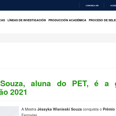
COMUNICA BR
ACESS
IR
PARA
CAS
LÍNEAS DE INVESTIGACIÓN
PRODUCCIÓN ACADÉMICA
PROCESO DE SELE
O
CONTEÚDO
 Souza, aluna do PET, é a
ão 2021
A Mestra
Jéssyka Wisnieski Souza
conquista o
Prêmio
Ferrovias.