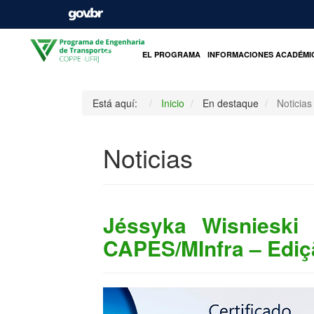
INICIO
EL PROGRAMA
INFORMACIONES ACADÉMI
Está aquí:
Inicio
En destaque
Noticias
Noticias
Jéssyka Wisnieski
CAPES/MInfra – Ediç