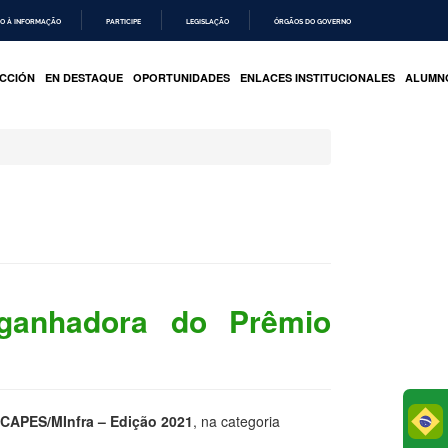
O À INFORMAÇÃO
PARTICIPE
LEGISLAÇÃO
ÓRGÃOS DO GOVERNO
CCIÓN
EN DESTAQUE
OPORTUNIDADES
ENLACES INSTITUCIONALES
ALUMN
 ganhadora do Prêmio
Po
 CAPES/MInfra – Edição 2021
, na categoria