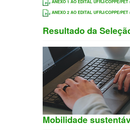
ANEXO 1 AO EDITAL UFRJ/COPPE/PET n
ANEXO 2 AO EDITAL UFRJ/COPPE/PET n
Resultado da Seleçã
Mobilidade sustentá