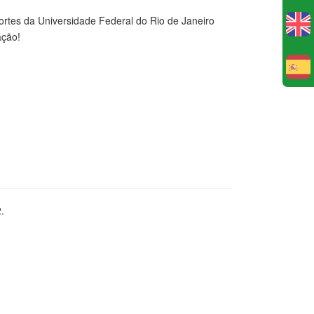
tes da Universidade Federal do Rio de Janeiro
ação!
E
2.