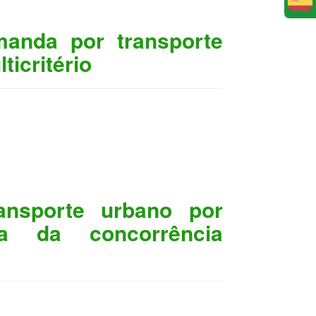
E
manda por transporte
ticritério
nsporte urbano por
ca da concorrência