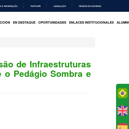
O À INFORMAÇÃO
PARTICIPE
LEGISLAÇÃO
ÓRGÃOS DO GOVERNO
CCIÓN
EN DESTAQUE
OPORTUNIDADES
ENLACES INSTITUCIONALES
ALUMN
ão de Infraestruturas
e o Pedágio Sombra e
Po