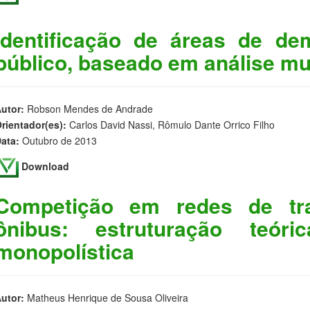
Identificação de áreas de de
público, baseado em análise mul
utor:
Robson Mendes de Andrade
rientador(es):
Carlos David Nassi, Rômulo Dante Orrico Filho
ata:
Outubro de 2013
Download
Competição em redes de tra
ônibus: estruturação teóri
monopolística
utor:
Matheus Henrique de Sousa Oliveira