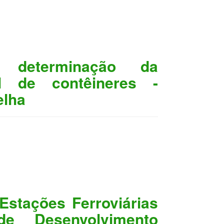
 determinação da
l de contêineres -
elha
Estações Ferroviárias
e Desenvolvimento