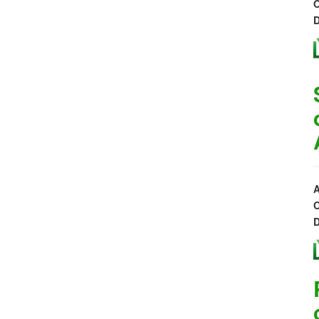
O
D
A
O
D