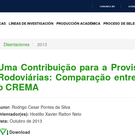
COMUNICA BR
ACESS
IR
PARA
CAS
LÍNEAS DE INVESTIGACIÓN
PRODUCCIÓN ACADÉMICA
PROCESO DE SELE
O
CONTEÚDO
Disertaciones
2013
Uma Contribuição para a Provis
Rodoviárias: Comparação entr
o CREMA
utor:
Rodrigo Cesar Pontes da Silva
rientador(es):
Hostilio Xavier Ratton Neto
ata:
Outubro de 2013
Download