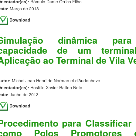
rientador(es):
Rômulo Dante Orrico Filho
ata:
Março de 2013
Download
Simulação dinâmica para
capacidade de um termina
Aplicação ao Terminal de Vila V
utor:
Michel Jean Henri de Norman et d’Audenhove
rientador(es):
Hostílio Xavier Ratton Neto
ata:
Junho de 2013
Download
Procedimento para Classificar 
como Polos Promotores d