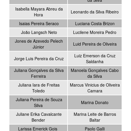
da Silva
Isabella Mayara Abreu da
Leonardo da Silva Ribeiro
Hora
Isaias Pereira Seraco
Luciana Costa Brizon
João Langsch Neto
Lucilene Moreira Pedro
Jones de Azevedo Pelech
Luid Pereira de Oliveira
Júnior
Luiz Emerson da Cruz
Jorge Luis Pereira da Cruz
Saldanha
Juliana Gonçalves da Silva
Manoela Gonçalves Cabo
Ferreira
da Silva
Juliana Iara de Freitas
Marcus Vinicius de Oliveira
Toledo
Camara
Juliana Pereira de Souza
Marina Donato
Silva
Juliane Erika Cavalcante
Marina Leite de Barros
Bender
Baltar
Larissa Emerick Gois
Paolo Galli