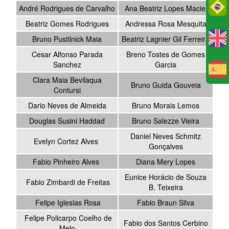
Po
André Rodrigues de Carvalho
Ana Beatriz Lopes Maciel
Beatriz Gomes Rodrigues
Andressa Rosa Mesquita
Bruno Pustilnick Maia
Beatriz Lagnier Gil Ferreira
Cesar Alfonso Parada
Breno Tostes de Gomes
Sanchez
Garcia
E
Clara Maia Bevilaqua
Bruno Guida Gouveia
Contursi
Dario Neves de Almeida
Bruno Morais Lemos
Douglas Susini Haddad
Bruno Salezze Vieira
Daniel Neves Schmitz
Evelyn Cortez Alves
Gonçalves
Fabio Pinheiro Alves
Diana Mery Lopes
Eunice Horácio de Souza
Fabio Zimbardi de Freitas
B. Teixeira
Felipe Iglesias Rosa
Fabio Braun Silva
Felipe Policarpo Coelho de
Fabio dos Santos Cerbino
Melo