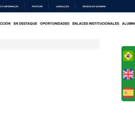
O À INFORMAÇÃO
PARTICIPE
LEGISLAÇÃO
ÓRGÃOS DO GOVERNO
CCIÓN
EN DESTAQUE
OPORTUNIDADES
ENLACES INSTITUCIONALES
ALUMN
Po
E