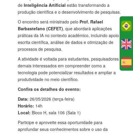
de
Inteligência Artificial
estão transformando a
produção científica e o desenvolvimento de pesquisas.
O encontro será ministrado pelo
Prof. Rafael
Po
Barbastefano (CEFET)
, que abordará aplicações
práticas da IA no contexto acadêmico, incluindo apoio à
escrita científica, análise de dados e otimização de
processos de pesquisa.
A atividade é voltada para estudantes, pesquisadores e
E
demais interessados em compreender como a
tecnologia pode potencializar resultados e ampliar a
produtividade no meio científico.
Confira os detalhes do evento:
Data:
26/05/2026 (terça-feira)
Horário:
14h
Local:
Bloco H, sala 106 (Sala 1)
Participe e aproveite essa oportunidade para
aprofundar seus conhecimentos sobre o uso da