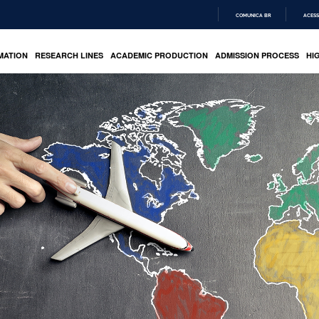
COMUNICA BR
ACESS
IR
PARA
MATION
RESEARCH LINES
ACADEMIC PRODUCTION
ADMISSION PROCESS
HI
O
CONTEÚDO