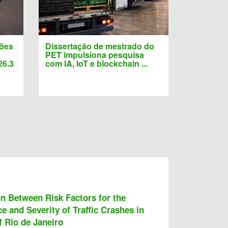
ções
Dissertação de mestrado do
PET impulsiona pesquisa
26.3
com IA, IoT e blockchain ...
on Between Risk Factors for the
e and Severity of Traffic Crashes in
f Rio de Janeiro