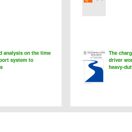
 analysis on the time
The charg
sport system to
driver wor
es
heavy-dut