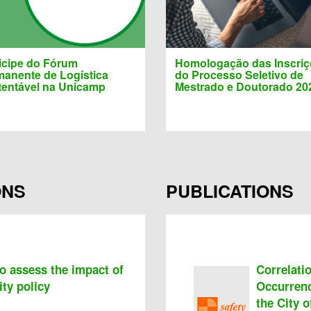
icipe do Fórum
Homologação das Inscri
manente de Logística
do Processo Seletivo de
tentável na Unicamp
Mestrado e Doutorado 20
ONS
PUBLICATIONS
o assess the impact of
Correlati
ity policy
Occurrenc
the City o