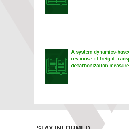
A system dynamics-based
response of freight tran
decarbonization measur
STAY INFORMED