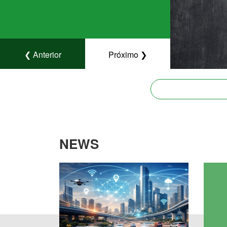
❮ Anterior
Próximo ❯
NEWS